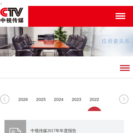
<
Toggle
naviga
Tog
navi
2026
2025
2024
2023
2022
2021
2020
2019
2018
2017
2016
2015
2014
2013
2012
中视传媒2017年年度报告