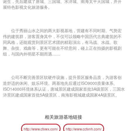
诞生，先后建成了唐城、三国城、水浒城、南海太平天国城，并开
展特色影视文化旅游服务。
位于秀丽山水之间的两大影视基地，营建有不同时期、气势宏
伟的建筑群，游客置身其中，不仅可以领略中国历代古典建筑的不
同风格，还能观赏到景区艺术团的精彩演出，有马战、水战、歌
舞、杂技、戏曲等，更有可能在不经意间，碰上正在拍摄的影视剧
组，与国内外明星不期而遇……
公司不断完善景区软硬件设施，提升景区服务品质，为游客创
造舒适的休闲、娱乐环境。两基地先后通过ISO9000质量体系、
ISO14000环境体系认证，唐城景区建成国家首批3A级景区，三国水
浒景区建成国家首批5A级景区，南海影视城建成国家4A级景区。
相关旅游基地链接
http://www.ctvwx.com/
http://www.cctvnh.com/