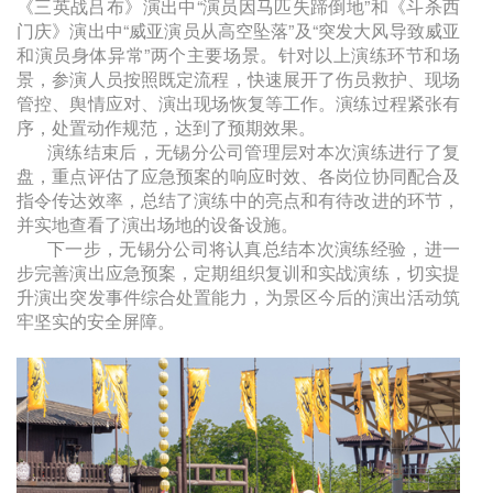
《三英战吕布》演出中“演员因马匹失蹄倒地”和《斗杀西
门庆》演出中“威亚演员从高空坠落”及“突发大风导致威亚
和演员身体异常”两个主要场景。针对以上演练环节和场
景，参演人员按照既定流程，快速展开了伤员救护、现场
管控、舆情应对、演出现场恢复等工作。演练过程紧张有
序，处置动作规范，达到了预期效果。
演练结束后，无锡分公司管理层对本次演练进行了复
盘，重点评估了应急预案的响应时效、各岗位协同配合及
指令传达效率，总结了演练中的亮点和有待改进的环节，
并实地查看了演出场地的设备设施。
下一步，无锡分公司将认真总结本次演练经验，进一
步完善演出应急预案，定期组织复训和实战演练，切实提
升演出突发事件综合处置能力，为景区今后的演出活动筑
牢坚实的安全屏障。