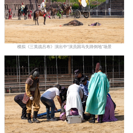
模拟《三英战吕布》演出中“演员因马失蹄倒地”场景