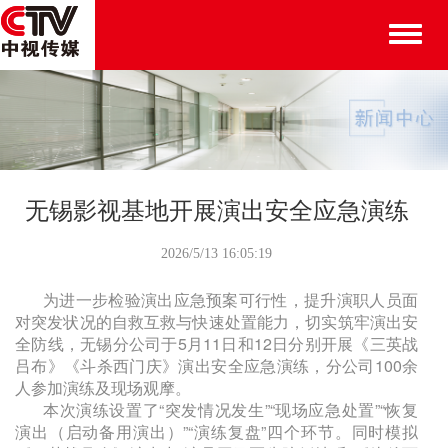
Toggle
naviga
无锡影视基地开展演出安全应急演练
2026/5/13 16:05:19
为进一步检验演出应急预案可行性，提升演职人员面
对突发状况的自救互救与快速处置能力，切实筑牢演出安
全防线，无锡分公司于5月11日和12日分别开展《三英战
吕布》《斗杀西门庆》演出安全应急演练，分公司100余
人参加演练及现场观摩。
本次演练设置了“突发情况发生”“现场应急处置”“恢复
演出（启动备用演出）”“演练复盘”四个环节。同时模拟