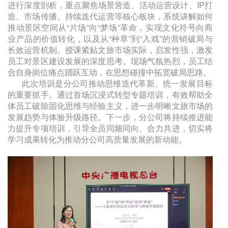
进行深度剖析，重点聚焦场景营造、活动运营设计、IP打
造、市场传播、持续迭代运营等核心板块，系统讲解如何
推动景区空间从“片场”向“梦场”革命，实现文化符号向商
业产品的价值转化，以及从“种草”到“入戏”的营销破局与
长效运营机制。授课紧贴文旅市场实际，启发性强，激发
员工对景区建设发展的深度思考。现场气氛热烈，员工结
合自身岗位痛点踊跃互动，在思想碰撞中拓宽破局思路。
此次培训是分公司推动思维迭代革新、统一发展目标
的重要抓手。通过首场沉浸式转型专题培训，有效帮助全
体员工破除固化思维与经验主义，进一步明晰文旅市场的
发展趋势与体验升级路径。下一步，分公司将持续推进能
力提升专项培训，引导全员同频同向、合力共进，切实将
学习成果转化为推动分公司高质量发展的新动能。