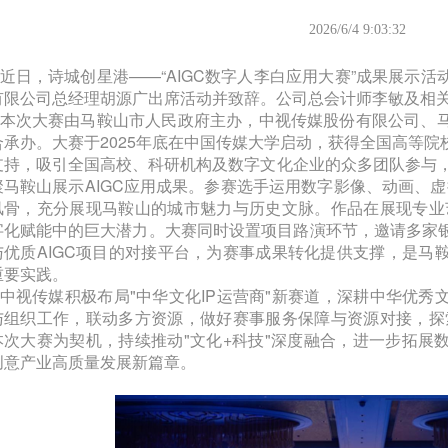
2026/6/4 9:03:32
近日，诗城创星港——“AIGC数字人李白应用大赛”成果展示
有限公司总经理胡源广出席活动并致辞。公司总会计师李敏及相
本次大赛由马鞍山市人民政府主办，中视传媒股份有限公司、
合承办。大赛于2025年底在中国传媒大学启动，获得全国高等
支持，吸引全国高校、科研机构及数字文化企业的众多团队参与，
聚马鞍山展示AIGC应用成果。参赛选手运用数字影像、动画、
风骨，充分展现马鞍山的城市魅力与历史文脉。作品在展现专业艺
字化赋能中的巨大潜力。大赛同时设置项目路演环节，邀请多家
与优质AIGC项目的对接平台，为赛事成果转化提供支撑，是马
重要实践。
中视传媒积极布局"中华文化IP运营商"新赛道，深耕中华优
与组织工作，联动多方资源，做好赛事服务保障与资源对接，探索
本次大赛为契机，持续推动"文化+科技"深度融合，进一步拓展
创意产业高质量发展新篇章。