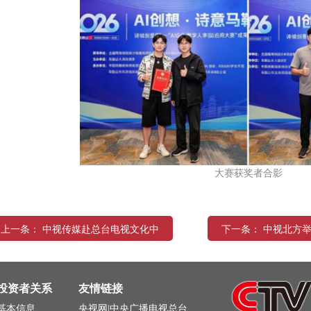
大赛获奖者合影
上一条： 中视传媒赴总台电视文化中
下一条： 中视北方举
心参观学习
力业务提
投资者关系
友情链接
基本信息
央视网|中央广播电视总台