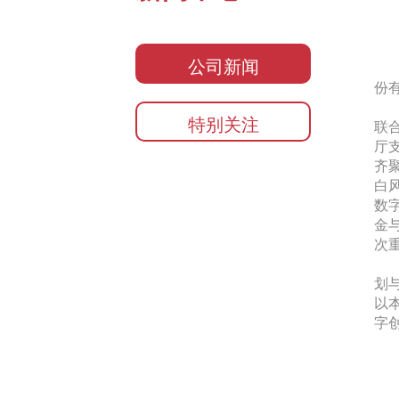
公司新闻
份
特别关注
联
厅
齐
白
数
金
次
划
以
字